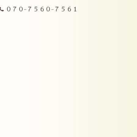
０７０-７５６０-７５６１