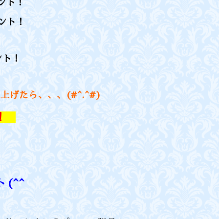
ント！
ント！
ント！
げたら、、、(#^.^#)
ン‼
(^^