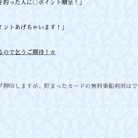
を釣った人に〇ポイント贈呈！」
イントあげちゃいます！」
るので乞うご期待！☆
プ押印しますが、貯まったカードの無料乗船利用はで