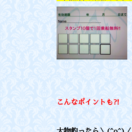
こんなポイントも⁈
大物釣ったら＼(^o^)／