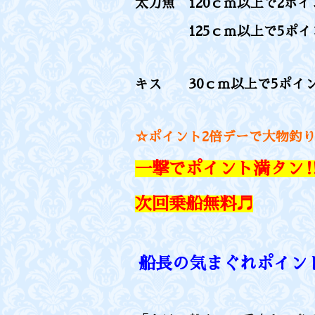
太刀魚 120ｃｍ以上で2ポイ
125ｃｍ以上で5ポイ
キス 30
ｃｍ以上で5ポイ
☆ポイント2倍デーで大物釣り上
一撃でポイント満タ
次回乗船無料♬
船長の気まぐれポイント