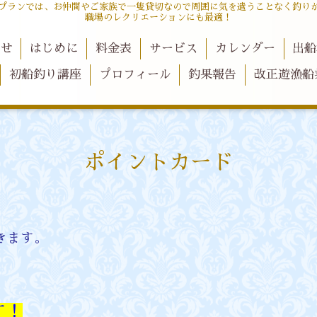
プランでは、お仲間やご家族で一隻貸切なので周囲に気を遣うことなく釣り
職場のレクリエーションにも最適！
らせ
はじめに
料金表
サービス
カレンダー
出船
初船釣り講座
プロフィール
釣果報告
改正遊漁船
ポイントカード
きます。
す！