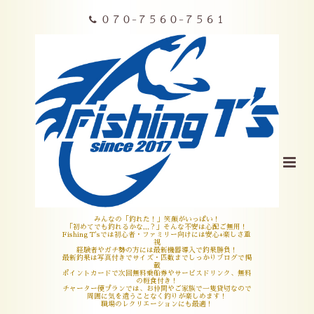
０７０-７５６０-７５６１
みんなの「釣れた！」笑顔がいっぱい！
「初めてでも釣れるかな,,,？」そんな不安は心配ご無用！
Fishing T'sでは初心者・ファミリー向けには安心+楽しさ重
視
経験者やガチ勢の方には最新機器導入で釣果勝負！
最新釣果は写真付きでサイズ・匹数までしっかりブログで掲
載
ポイントカードで次回無料乗船券やサービスドリンク、無料
の軽食付き！
チャーター便プランでは、お仲間やご家族で一隻貸切なので
周囲に気を遣うことなく釣りが楽しめます！
職場のレクリエーションにも最適！