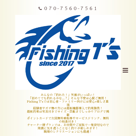
０７０-７５６０-７５６１
みんなの「釣れた！」笑顔がいっぱい！
「初めてでも釣れるかな,,,？」そんな不安は心配ご無用！
Fishing T'sでは初心者・ファミリー向けには安心+楽しさ重
視
経験者やガチ勢の方には最新機器導入で釣果勝負！
最新釣果は写真付きでサイズ・匹数までしっかりブログで掲
載
ポイントカードで次回無料乗船券やサービスドリンク、無料
の軽食付き！
チャーター便プランでは、お仲間やご家族で一隻貸切なので
周囲に気を遣うことなく釣りが楽しめます！
職場のレクリエーションにも最適！