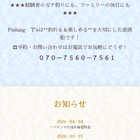
★★★経験者のガチ釣りにも、ファミリーの休日にも
★★★
Fishing T'sは**釣れる＆楽しめる**を大切にした遊漁
船です！
☎予約・お問い合わせはお電話でお気軽にどうぞ！
０７０－７５６０－７５６１
お知らせ
2026
04
04
/
/
一つテンヤの活き海老料金
2026
03
19
/
/