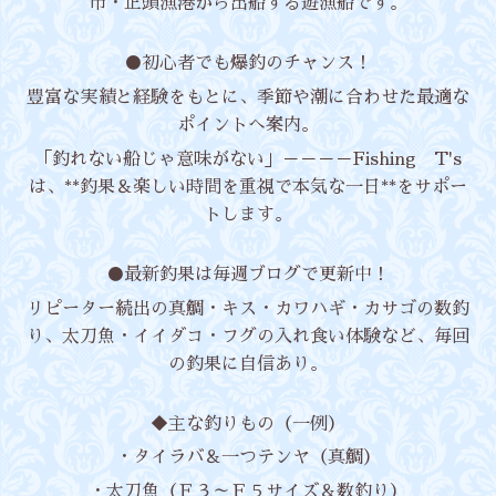
市・正頭漁港から出船する遊漁船です。
●初心者でも爆釣のチャンス！
豊富な実績と経験をもとに、季節や潮に合わせた最適な
ポイントへ案内。
「釣れない船じゃ意味がない」－－－－Fishing T's
は、**釣果＆楽しい時間を重視で本気な一日**をサポー
トします。
●最新釣果は毎週ブログで更新中！
リピーター続出の真鯛・キス・カワハギ・カサゴの数釣
り、太刀魚・イイダコ・フグの入れ食い体験など、毎回
の釣果に自信あり。
◆主な釣りもの（一例）
・タイラバ＆一つテンヤ（真鯛）
・太刀魚（Ｆ３～Ｆ５サイズ＆数釣り）