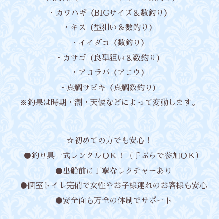
・カワハギ（BIGサイズ＆数釣り）
・キス（型狙い＆数釣り）
・イイダコ（数釣り）
・カサゴ（良型狙い＆数釣り）
・アコラバ（アコウ）
・真鯛サビキ（真鯛数釣り）
※釣果は時期・潮・天候などによって変動します。
☆初めての方でも安心！
●釣り具一式レンタルＯＫ！（手ぶらで参加ＯＫ）
●出船前に丁寧なレクチャーあり
●個室トイレ完備で女性やお子様連れのお客様も安心
●安全面も万全の体制でサポート