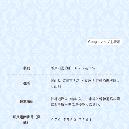
名前
瀬戸内遊漁船 Fishing T's
岡山県 笠岡市大島中1839-5 正頭漁港桟橋よ
住所
り出船
幹線道路より港に入り、市場と幹線道路の間
駐車場所
にある駐車場にお停めください。
船長電話番号（直
０７０-７５６０-７５６１
通）