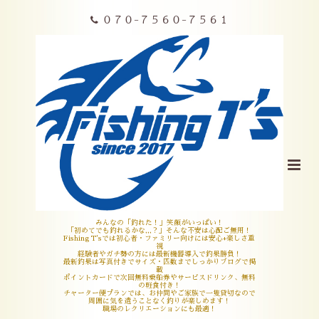
０７０-７５６０-７５６１
みんなの「釣れた！」笑顔がいっぱい！
「初めてでも釣れるかな,,,？」そんな不安は心配ご無用！
Fishing T'sでは初心者・ファミリー向けには安心+楽しさ重
視
経験者やガチ勢の方には最新機器導入で釣果勝負！
最新釣果は写真付きでサイズ・匹数までしっかりブログで掲
載
ポイントカードで次回無料乗船券やサービスドリンク、無料
の軽食付き！
チャーター便プランでは、お仲間やご家族で一隻貸切なので
周囲に気を遣うことなく釣りが楽しめます！
職場のレクリエーションにも最適！