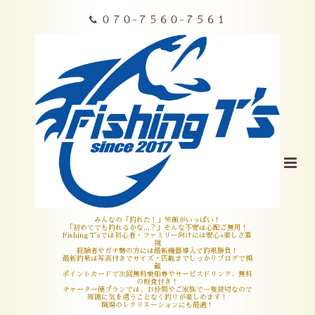
０７０-７５６０-７５６１
みんなの「釣れた！」笑顔がいっぱい！
「初めてでも釣れるかな,,,？」そんな不安は心配ご無用！
Fishing T'sでは初心者・ファミリー向けには安心+楽しさ重
視
経験者やガチ勢の方には最新機器導入で釣果勝負！
最新釣果は写真付きでサイズ・匹数までしっかりブログで掲
載
ポイントカードで次回無料乗船券やサービスドリンク、無料
の軽食付き！
チャーター便プランでは、お仲間やご家族で一隻貸切なので
周囲に気を遣うことなく釣りが楽しめます！
職場のレクリエーションにも最適！