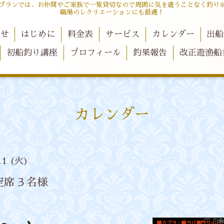
プランでは、お仲間やご家族で一隻貸切なので周囲に気を遣うことなく釣り
職場のレクリエーションにも最適！
らせ
はじめに
料金表
サービス
カレンダー
出船
初船釣り講座
プロフィール
釣果報告
改正遊漁船
カレンダー
11 (火)
空席３名様