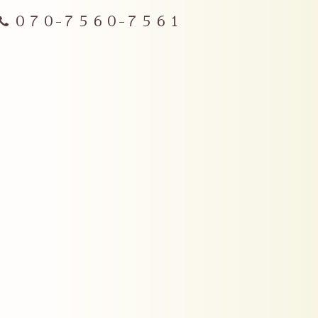
０７０-７５６０-７５６１