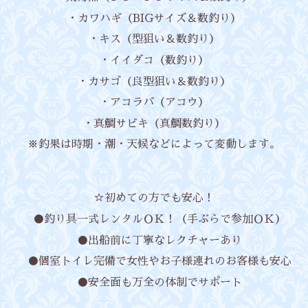
・カワハギ（BIGサイズ＆数釣り）
・キス（型狙い＆数釣り）
・イイダコ（数釣り）
・カサゴ（良型狙い＆数釣り）
・アコラバ（アコウ）
・真鯛サビキ（真鯛数釣り）
※釣果は時期・潮・天候などによって変動します。
☆初めての方でも安心！
●釣り具一式レンタルＯＫ！（手ぶらで参加ＯＫ）
●出船前に丁寧なレクチャーあり
●個室トイレ完備で女性やお子様連れのお客様も安心
●安全面も万全の体制でサポート