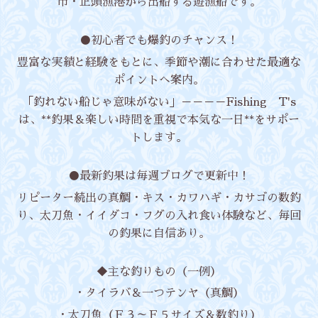
市・正頭漁港から出船する遊漁船です。
●初心者でも爆釣のチャンス！
豊富な実績と経験をもとに、季節や潮に合わせた最適な
ポイントへ案内。
「釣れない船じゃ意味がない」－－－－Fishing T's
は、**釣果＆楽しい時間を重視で本気な一日**をサポー
トします。
●最新釣果は毎週ブログで更新中！
リピーター続出の真鯛・キス・カワハギ・カサゴの数釣
り、太刀魚・イイダコ・フグの入れ食い体験など、毎回
の釣果に自信あり。
◆主な釣りもの（一例）
・タイラバ＆一つテンヤ（真鯛）
・太刀魚（Ｆ３～Ｆ５サイズ＆数釣り）