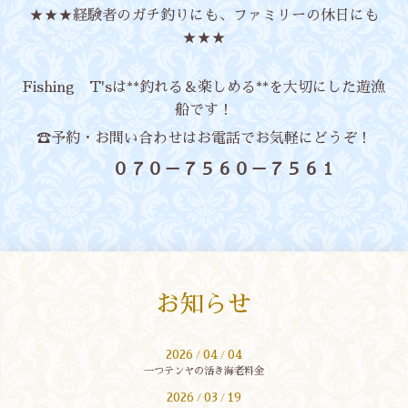
★★★経験者のガチ釣りにも、ファミリーの休日にも
★★★
Fishing T'sは**釣れる＆楽しめる**を大切にした遊漁
船です！
☎予約・お問い合わせはお電話でお気軽にどうぞ！
０７０－７５６０－７５６１
お知らせ
2026
04
04
/
/
一つテンヤの活き海老料金
2026
03
19
/
/