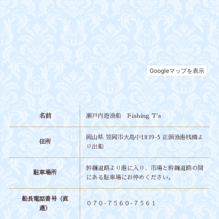
名前
瀬戸内遊漁船 Fishing T's
岡山県 笠岡市大島中1839-5 正頭漁港桟橋よ
住所
り出船
幹線道路より港に入り、市場と幹線道路の間
駐車場所
にある駐車場にお停めください。
船長電話番号（直
０７０-７５６０-７５６１
通）