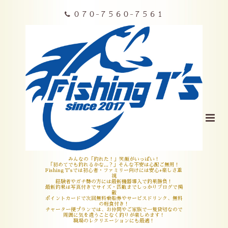
０７０-７５６０-７５６１
みんなの「釣れた！」笑顔がいっぱい！
「初めてでも釣れるかな,,,？」そんな不安は心配ご無用！
Fishing T'sでは初心者・ファミリー向けには安心+楽しさ重
視
経験者やガチ勢の方には最新機器導入で釣果勝負！
最新釣果は写真付きでサイズ・匹数までしっかりブログで掲
載
ポイントカードで次回無料乗船券やサービスドリンク、無料
の軽食付き！
チャーター便プランでは、お仲間やご家族で一隻貸切なので
周囲に気を遣うことなく釣りが楽しめます！
職場のレクリエーションにも最適！