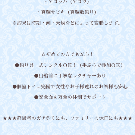
・アコラバ（アコウ）
・真鯛サビキ（真鯛数釣り）
※釣果は時期・潮・天候などによって変動します。
☆初めての方でも安心！
●釣り具一式レンタルＯＫ！（手ぶらで参加ＯＫ）
●出船前に丁寧なレクチャーあり
●個室トイレ完備で女性やお子様連れのお客様も安心
●安全面も万全の体制でサポート
★★★経験者のガチ釣りにも、ファミリーの休日にも★★★