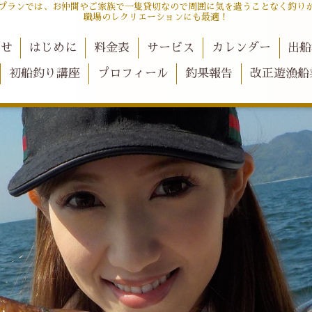
プランでは、お仲間やご家族で一隻貸切なので周囲に気を遣うことなく釣り
職場のレクリエーションにも最適！
らせ
はじめに
料金表
サービス
カレンダー
出船
初船釣り講座
プロフィール
釣果報告
改正遊漁船