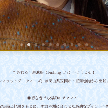
”釣れる”遊漁船【Fishing T's】へようこそ！
T's（フィッシング ティーズ）は岡山県笠岡市・正頭漁港から出
●初心者でも爆釣のチャンス！
な実績と経験をもとに、季節や潮に合わせた最適なポイントへ