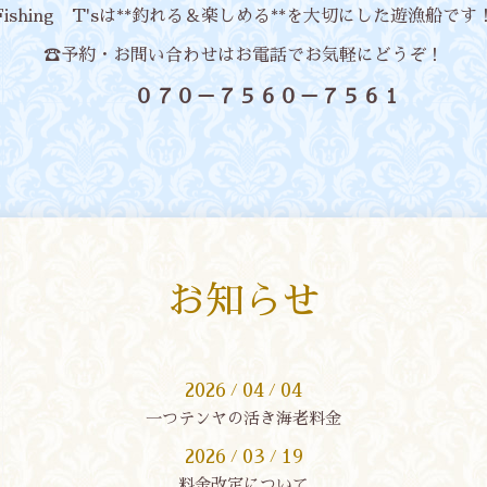
Fishing T'sは**釣れる＆楽しめる**を大切にした遊漁船です
☎予約・お問い合わせはお電話でお気軽にどうぞ！
０７０－７５６０－７５６１
お知らせ
2026
04
04
/
/
一つテンヤの活き海老料金
2026
03
19
/
/
料金改定について