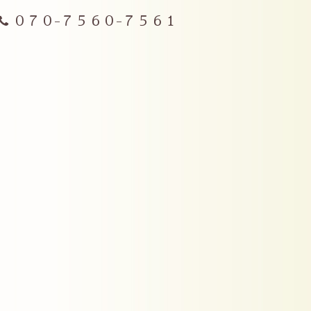
０７０-７５６０-７５６１