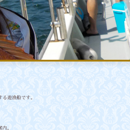
船する遊漁船です。
案内。