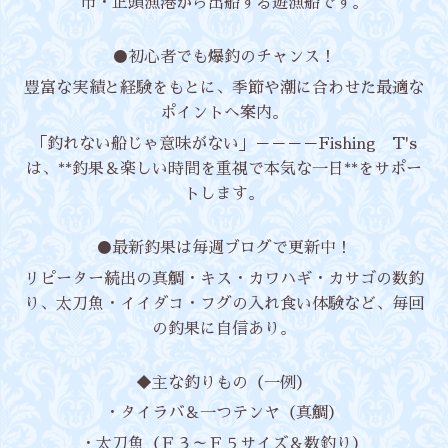
市・正頭漁港から出船する遊漁船です。
●初心者でも爆釣のチャンス！
豊富な実績と経験をもとに、季節や潮に合わせた最適な
ポイントへ案内。
「釣れない船じゃ意味がない」－－－－Fishing T's
は、**釣果＆楽しい時間を重視で本気な一日**をサポー
トします。
●最新釣果は毎週ブログで更新中！
リピーター続出の真鯛・キス・カワハギ・カサゴの数釣
り、太刀魚・イイダコ・フグの入れ食い体験など、毎回
の釣果に自信あり。
◆主な釣りもの（一例）
・タイラバ＆一つテンヤ（真鯛）
・太刀魚（Ｆ３～Ｆ５サイズ＆数釣り）