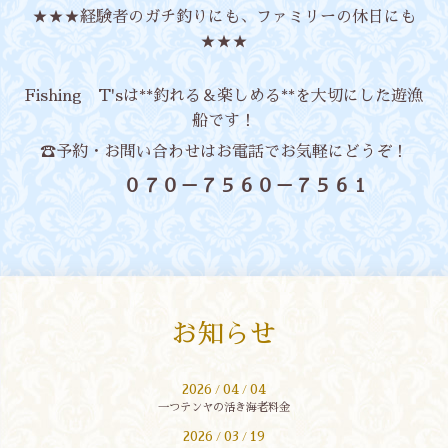
★★★経験者のガチ釣りにも、ファミリーの休日にも
★★★
Fishing T'sは**釣れる＆楽しめる**を大切にした遊漁
船です！
☎予約・お問い合わせはお電話でお気軽にどうぞ！
０７０－７５６０－７５６１
お知らせ
2026
04
04
/
/
一つテンヤの活き海老料金
2026
03
19
/
/