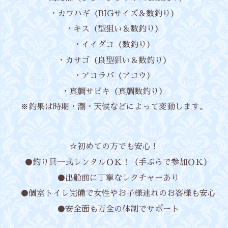
・カワハギ（BIGサイズ＆数釣り）
・キス（型狙い＆数釣り）
・イイダコ（数釣り）
・カサゴ（良型狙い＆数釣り）
・アコラバ（アコウ）
・真鯛サビキ（真鯛数釣り）
※釣果は時期・潮・天候などによって変動します。
☆初めての方でも安心！
●釣り具一式レンタルＯＫ！（手ぶらで参加ＯＫ）
●出船前に丁寧なレクチャーあり
●個室トイレ完備で女性やお子様連れのお客様も安心
●安全面も万全の体制でサポート