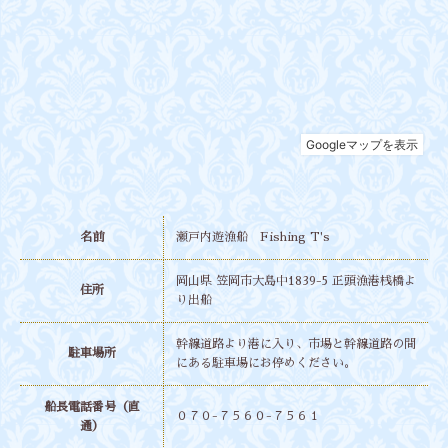
名前
瀬戸内遊漁船 Fishing T's
岡山県 笠岡市大島中1839-5 正頭漁港桟橋よ
住所
り出船
幹線道路より港に入り、市場と幹線道路の間
駐車場所
にある駐車場にお停めください。
船長電話番号（直
０７０-７５６０-７５６１
通）