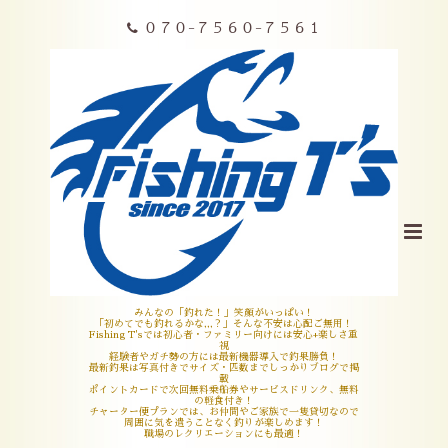
０７０-７５６０-７５６１
みんなの「釣れた！」笑顔がいっぱい！
「初めてでも釣れるかな,,,？」そんな不安は心配ご無用！
Fishing T'sでは初心者・ファミリー向けには安心+楽しさ重
視
経験者やガチ勢の方には最新機器導入で釣果勝負！
最新釣果は写真付きでサイズ・匹数までしっかりブログで掲
載
ポイントカードで次回無料乗船券やサービスドリンク、無料
の軽食付き！
チャーター便プランでは、お仲間やご家族で一隻貸切なので
周囲に気を遣うことなく釣りが楽しめます！
職場のレクリエーションにも最適！