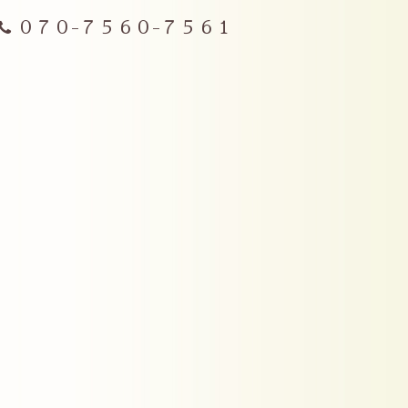
０７０-７５６０-７５６１