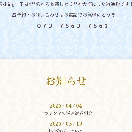
Fishing T'sは**釣れる＆楽しめる**を大切にした遊漁船です
☎予約・お問い合わせはお電話でお気軽にどうぞ！
０７０－７５６０－７５６１
お知らせ
2026
04
04
/
/
一つテンヤの活き海老料金
2026
03
19
/
/
料金改定について