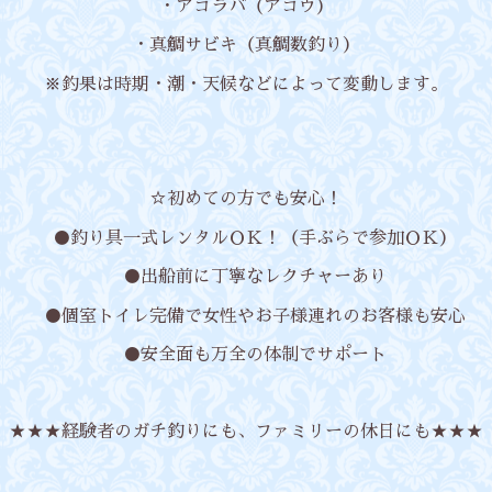
・アコラバ（アコウ）
・真鯛サビキ（真鯛数釣り）
※釣果は時期・潮・天候などによって変動します。
☆初めての方でも安心！
●釣り具一式レンタルＯＫ！（手ぶらで参加ＯＫ）
●出船前に丁寧なレクチャーあり
●個室トイレ完備で女性やお子様連れのお客様も安心
●安全面も万全の体制でサポート
★★★経験者のガチ釣りにも、ファミリーの休日にも★★★