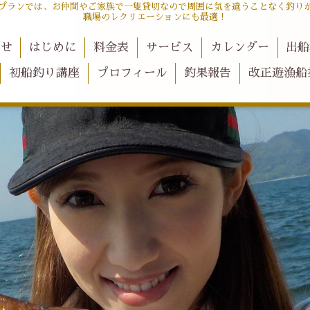
プランでは、お仲間やご家族で一隻貸切なので周囲に気を遣うことなく釣り
職場のレクリエーションにも最適！
らせ
はじめに
料金表
サービス
カレンダー
出船
初船釣り講座
プロフィール
釣果報告
改正遊漁船