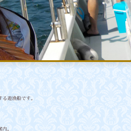
船する遊漁船です。
案内。