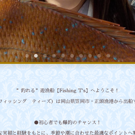
”釣れる”遊漁船【Fishing T's】へようこそ！
T's（フィッシング ティーズ）は岡山県笠岡市・正頭漁港から出
●初心者でも爆釣のチャンス！
な実績と経験をもとに、季節や潮に合わせた最適なポイントへ