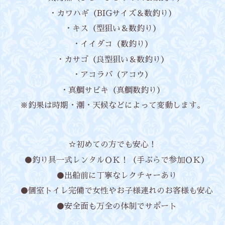
・カワハギ（BIGサイズ＆数釣り）
・キス（型狙い＆数釣り）
・イイダコ（数釣り）
・カサゴ（良型狙い＆数釣り）
・アコラバ（アコウ）
・真鯛サビキ（真鯛数釣り）
※釣果は時期・潮・天候などによって変動します。
☆初めての方でも安心！
●釣り具一式レンタルＯＫ！（手ぶらで参加ＯＫ）
●出船前に丁寧なレクチャーあり
●個室トイレ完備で女性やお子様連れのお客様も安心
●安全面も万全の体制でサポート