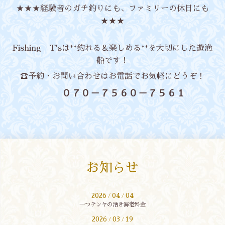
★★★経験者のガチ釣りにも、ファミリーの休日にも
★★★
Fishing T'sは**釣れる＆楽しめる**を大切にした遊漁
船です！
☎予約・お問い合わせはお電話でお気軽にどうぞ！
０７０－７５６０－７５６１
お知らせ
2026
04
04
/
/
一つテンヤの活き海老料金
2026
03
19
/
/