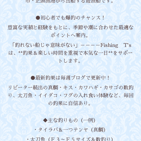
市・正頭漁港から出船する遊漁船です。
●初心者でも爆釣のチャンス！
豊富な実績と経験をもとに、季節や潮に合わせた最適な
ポイントへ案内。
「釣れない船じゃ意味がない」－－－－Fishing T's
は、**釣果＆楽しい時間を重視で本気な一日**をサポー
トします。
●最新釣果は毎週ブログで更新中！
リピーター続出の真鯛・キス・カワハギ・カサゴの数釣
り、太刀魚・イイダコ・フグの入れ食い体験など、毎回
の釣果に自信あり。
◆主な釣りもの（一例）
・タイラバ＆一つテンヤ（真鯛）
・太刀魚（Ｆ３～Ｆ５サイズ＆数釣り）