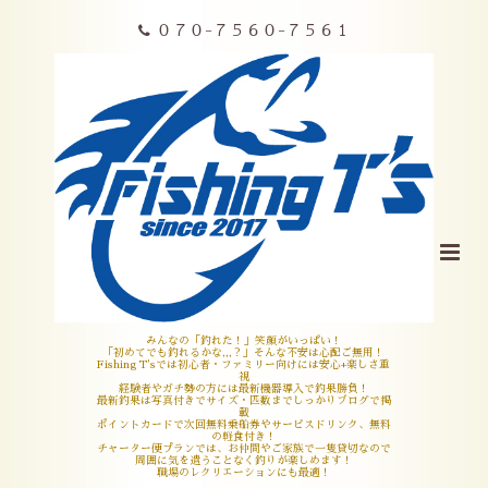
０７０-７５６０-７５６１
みんなの「釣れた！」笑顔がいっぱい！
「初めてでも釣れるかな,,,？」そんな不安は心配ご無用！
Fishing T'sでは初心者・ファミリー向けには安心+楽しさ重
視
経験者やガチ勢の方には最新機器導入で釣果勝負！
最新釣果は写真付きでサイズ・匹数までしっかりブログで掲
載
ポイントカードで次回無料乗船券やサービスドリンク、無料
の軽食付き！
チャーター便プランでは、お仲間やご家族で一隻貸切なので
周囲に気を遣うことなく釣りが楽しめます！
職場のレクリエーションにも最適！