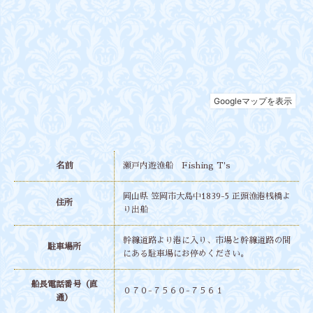
名前
瀬戸内遊漁船 Fishing T's
岡山県 笠岡市大島中1839-5 正頭漁港桟橋よ
住所
り出船
幹線道路より港に入り、市場と幹線道路の間
駐車場所
にある駐車場にお停めください。
船長電話番号（直
０７０-７５６０-７５６１
通）