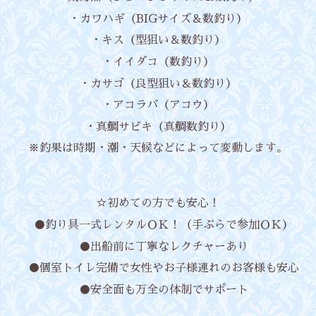
・カワハギ（BIGサイズ＆数釣り）
・キス（型狙い＆数釣り）
・イイダコ（数釣り）
・カサゴ（良型狙い＆数釣り）
・アコラバ（アコウ）
・真鯛サビキ（真鯛数釣り）
※釣果は時期・潮・天候などによって変動します。
☆初めての方でも安心！
●釣り具一式レンタルＯＫ！（手ぶらで参加ＯＫ）
●出船前に丁寧なレクチャーあり
●個室トイレ完備で女性やお子様連れのお客様も安心
●安全面も万全の体制でサポート