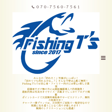
０７０-７５６０-７５６１
みんなの「釣れた！」笑顔がいっぱい！
「初めてでも釣れるかな,,,？」そんな不安は心配ご無用！
Fishing T'sでは初心者・ファミリー向けには安心+楽しさ重
視
経験者やガチ勢の方には最新機器導入で釣果勝負！
最新釣果は写真付きでサイズ・匹数までしっかりブログで掲
載
ポイントカードで次回無料乗船券やサービスドリンク、無料
の軽食付き！
チャーター便プランでは、お仲間やご家族で一隻貸切なので
周囲に気を遣うことなく釣りが楽しめます！
職場のレクリエーションにも最適！