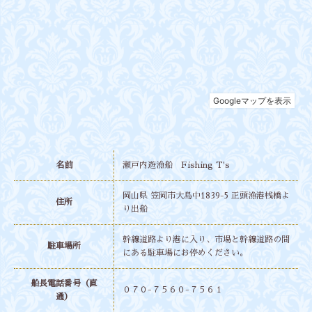
名前
瀬戸内遊漁船 Fishing T's
岡山県 笠岡市大島中1839-5 正頭漁港桟橋よ
住所
り出船
幹線道路より港に入り、市場と幹線道路の間
駐車場所
にある駐車場にお停めください。
船長電話番号（直
０７０-７５６０-７５６１
通）