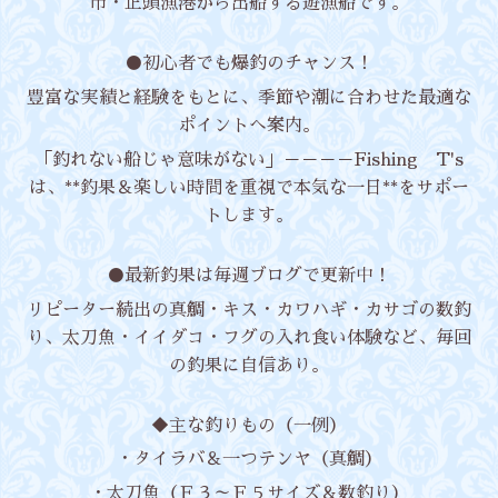
市・正頭漁港から出船する遊漁船です。
●初心者でも爆釣のチャンス！
豊富な実績と経験をもとに、季節や潮に合わせた最適な
ポイントへ案内。
「釣れない船じゃ意味がない」－－－－Fishing T's
は、**釣果＆楽しい時間を重視で本気な一日**をサポー
トします。
●最新釣果は毎週ブログで更新中！
リピーター続出の真鯛・キス・カワハギ・カサゴの数釣
り、太刀魚・イイダコ・フグの入れ食い体験など、毎回
の釣果に自信あり。
◆主な釣りもの（一例）
・タイラバ＆一つテンヤ（真鯛）
・太刀魚（Ｆ３～Ｆ５サイズ＆数釣り）