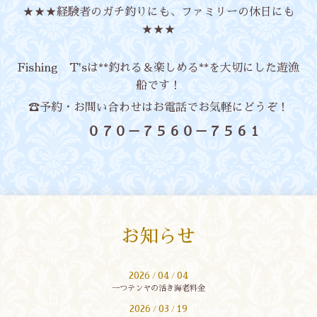
★★★経験者のガチ釣りにも、ファミリーの休日にも
★★★
Fishing T'sは**釣れる＆楽しめる**を大切にした遊漁
船です！
☎予約・お問い合わせはお電話でお気軽にどうぞ！
０７０－７５６０－７５６１
お知らせ
2026
04
04
/
/
一つテンヤの活き海老料金
2026
03
19
/
/