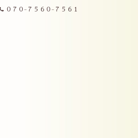
０７０-７５６０-７５６１