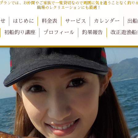
プランでは、お仲間やご家族で一隻貸切なので周囲に気を遣うことなく釣り
職場のレクリエーションにも最適！
らせ
はじめに
料金表
サービス
カレンダー
出船
初船釣り講座
プロフィール
釣果報告
改正遊漁船