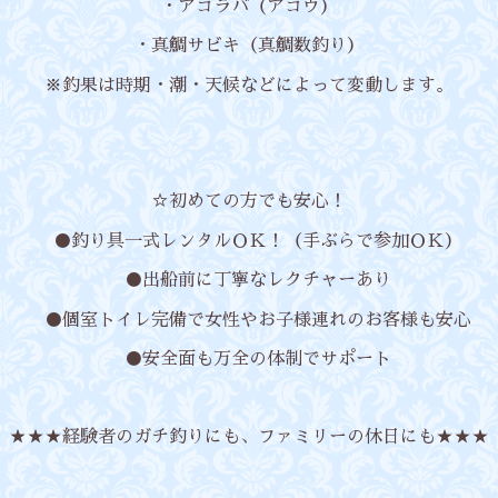
・アコラバ（アコウ）
・真鯛サビキ（真鯛数釣り）
※釣果は時期・潮・天候などによって変動します。
☆初めての方でも安心！
●釣り具一式レンタルＯＫ！（手ぶらで参加ＯＫ）
●出船前に丁寧なレクチャーあり
●個室トイレ完備で女性やお子様連れのお客様も安心
●安全面も万全の体制でサポート
★★★経験者のガチ釣りにも、ファミリーの休日にも★★★