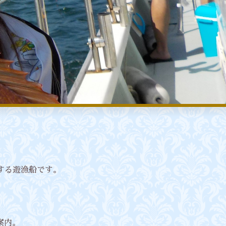
船する遊漁船です。
案内。