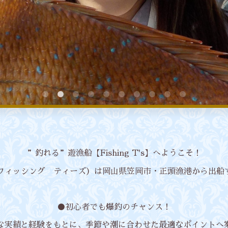
”釣れる”遊漁船【Fishing T's】へようこそ！
T's（フィッシング ティーズ）は岡山県笠岡市・正頭漁港から出
●初心者でも爆釣のチャンス！
な実績と経験をもとに、季節や潮に合わせた最適なポイントへ