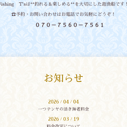
Fishing T'sは**釣れる＆楽しめる**を大切にした遊漁船です
☎予約・お問い合わせはお電話でお気軽にどうぞ！
０７０－７５６０－７５６１
お知らせ
2026
04
04
/
/
一つテンヤの活き海老料金
2026
03
19
/
/
料金改定について