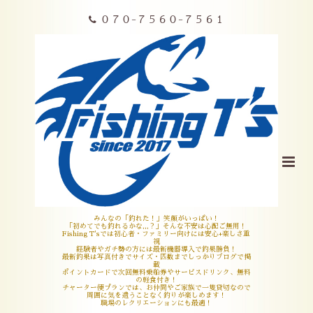
０７０-７５６０-７５６１
みんなの「釣れた！」笑顔がいっぱい！
「初めてでも釣れるかな,,,？」そんな不安は心配ご無用！
Fishing T'sでは初心者・ファミリー向けには安心+楽しさ重
視
経験者やガチ勢の方には最新機器導入で釣果勝負！
最新釣果は写真付きでサイズ・匹数までしっかりブログで掲
載
ポイントカードで次回無料乗船券やサービスドリンク、無料
の軽食付き！
チャーター便プランでは、お仲間やご家族で一隻貸切なので
周囲に気を遣うことなく釣りが楽しめます！
職場のレクリエーションにも最適！